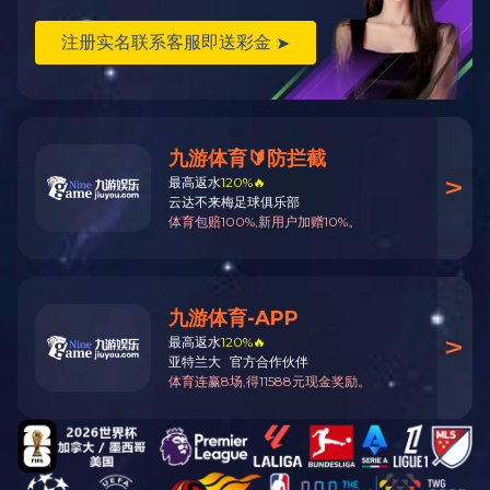
产品展示
角钢法兰生产线
PRODUCT DISPLAY
乐鱼平台（中国）叶片成型
机
乐鱼平台（中国）支撑条
（趴方）成型机
乐鱼平台（中国）弹片成型
机
乐鱼平台（中国）全自动生
产流水线
乐鱼平台（中国）全自动铆