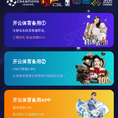
接机
乐鱼平台（中国）挡条机
（卡条机）设备
风机成型设备数控卷圆机
风机成型设备风机筒翻边机
自动焊接设备
以国标角铁为原料自
风机内筒环缝焊
钢法兰冲孔，精度高
原理优点：1.自动精
2.自动高速送料
风机筒压筋机
3.自动冲床冲孔、切
4.伺服驱动
5.自动气动控制
风机叶片压型机
基本配置