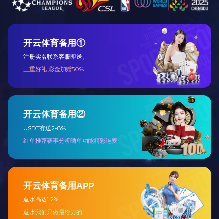
乐鱼平台（中国）全自动铆
接机
乐鱼平台（中国）挡条机
（卡条机）设备
角钢法兰生产线
风机成型设备数控卷圆机
风机成型设备风机筒翻边机
自动焊接设备
风机内筒环缝焊
全自动趴方铆接
风机筒压筋机