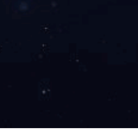
锐工机床 锐工重工
获得国家质量监督局检验免疫总局颁布的《产品质
量免检证书》的企业