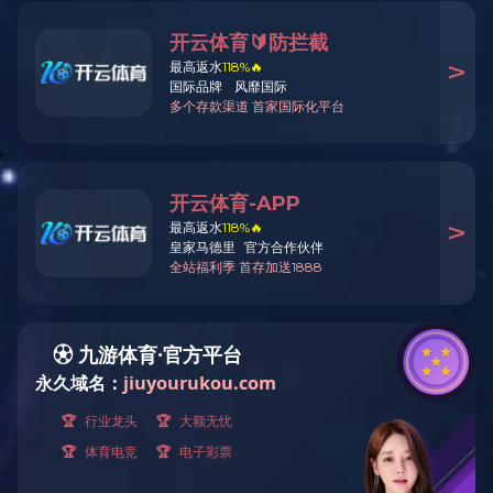
热门搜索：
液压翻板
液压卸车机
电子汽车衡
热销
产品
产品展示
Ho