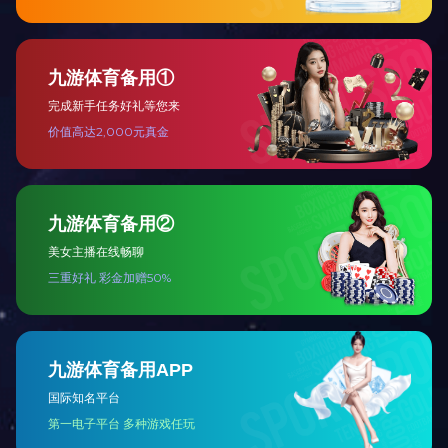
4.配有抗转动的导向棒、导向板，精度高，能适应高速精密冲裁。
5.可选用双手控制或脚踏方式。确保操作人员的人身安全。
6.采用微电脑控制系统，模式可选择手动、半自动、全自动方式。
本文网址：/index.php?c=show&id=1234
上一篇：没有了
下一篇：没有了
返回
网站首页
|
公司简介
|