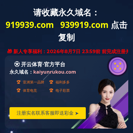
欢迎进入乐鱼平台网站！
乐鱼平台
专注设计制造机床设备，散粮汽车卸车装置
网站首页
公司简介
乐鱼平台（中
产品展
国）全自动生产
流水线