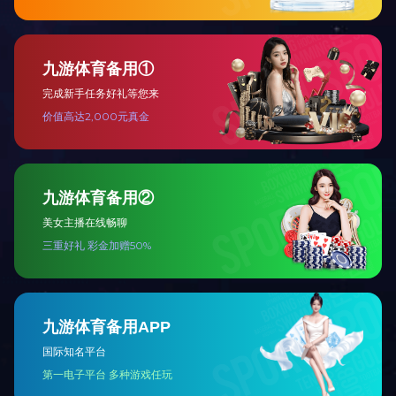
返回
网站首页
|
公司简介
|
乐鱼平台
联系人：王经理
QQ：3614863462
邮箱：3614863462@qq.co
扫一扫打开手机站
返回顶部