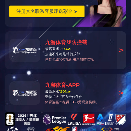
本专机适用于普通钢板薄板产品成型加工，产品加工由多组辊压
支撑料座（钢卷）
-----
设备主体（成型）
-------
自动液压冲孔切断
------
统一，操作简单，节约工时及人力，变现一步到位。
原理特点：
1.
伺服驱动，全自动操作
自动切断，定长切断
任意设定批量生产数量