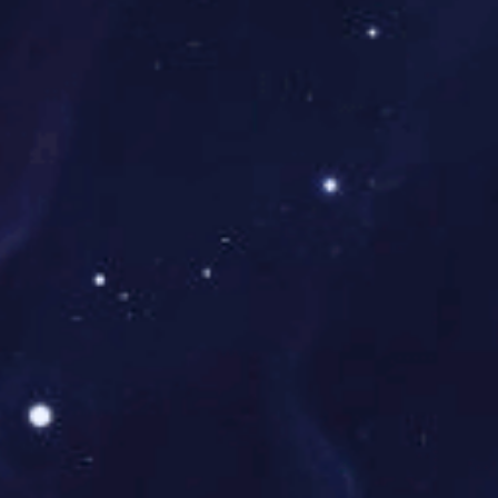
台是怎样运转的？
乐鱼平台的工作原理吗
型机系统发生故障后应该怎么解决
说法兰成型机工作原理很简单
型机的优点及用途表现在哪几个方面