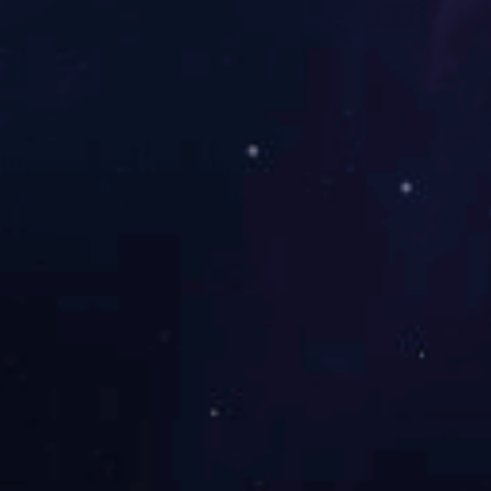
数控摆式折弯机
剪板机刀具折弯机模具
乐鱼平台（中国）
CONTACT US
乐鱼平台
地址：德州市陵城区项目东区天衢路与崇
德十二大道交叉口
联系人：王经理
手机：13639496145
邮箱：3614863462@qq.com