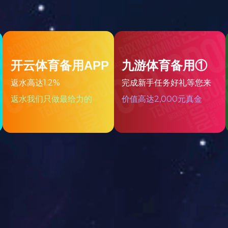
心
很多人都会选择乐鱼平台？
台的制作材料
型机对压力的要求
台适用的零件都有哪些？
型机是怎样对法兰进行加工的？