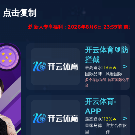
网站地图
|
乐鱼平台（中国）
咨询服务电话：
136-3949-6145
乐鱼平台（中
国）