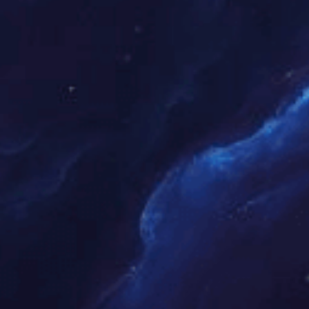
成型机卷制圆度平整的法兰使用问题
共11条
1