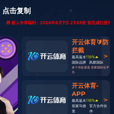
网站地图
|
乐鱼平台（中国）
咨询服务电话：
136-3949-6145
乐鱼平台（中
国）