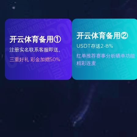
产品展示
卧式二
PRODUCT DISPLAY
乐鱼平台（中国）叶片成型
机
乐鱼平台（中国）支撑条
（趴方）成型机
乐鱼平台（中国）弹片成型
机
乐鱼平台（中国）全自动生
产流水线
乐鱼平台（中国）全自动铆