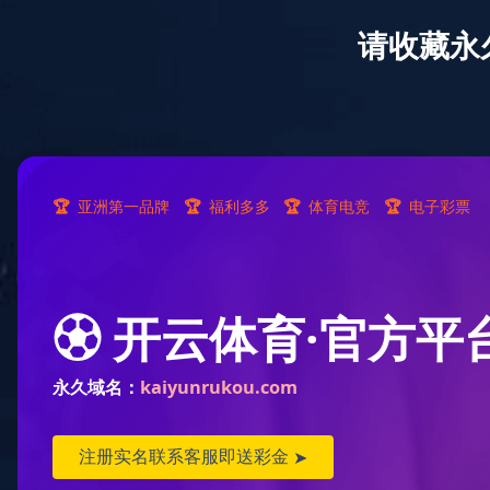
欢迎进入乐鱼平台网站！
乐鱼平台
专注设计制造机床设备，散粮汽车卸车
网站首页
公司简介
乐鱼平台（中
国）全自动生产
流水线