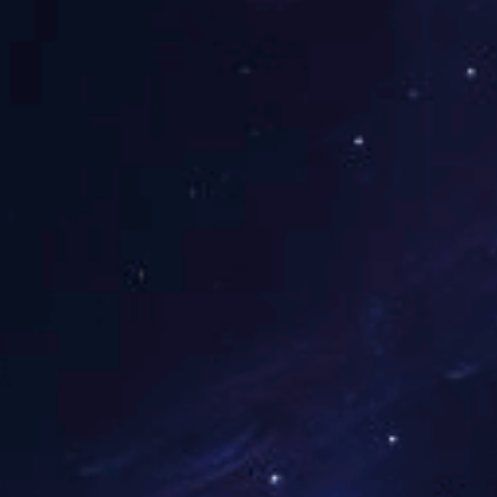
叶轮分度焊接工装
风机电机安装机械手（平台
式）
风机筒打包机
轴流风机叶片成型机
风机组装流水线
叶轮分度机
高速冲床送料机