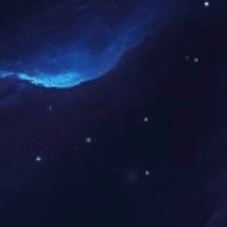
圆法兰生产线
角钢法兰生产线（冲床式）
角钢法兰生产线（液压式）
盘管组装流水线
100T液压校直机
真空吸盘机械手
数控摆式剪板机