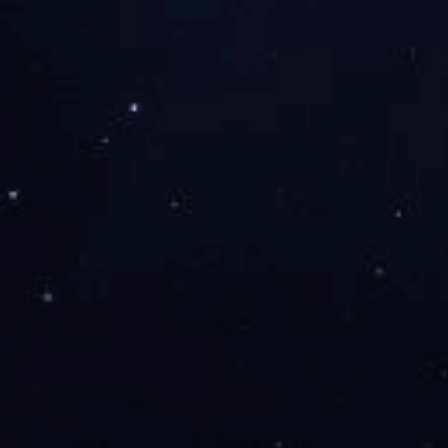
网站首页
|
乐鱼平台
联系人：王经
QQ：36148634
邮箱：3614863
扫一扫打开手机站
返回顶部
136-3949-6145