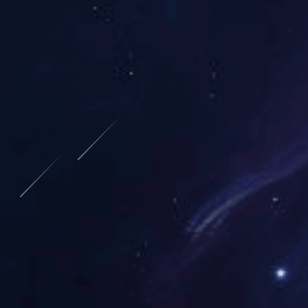
接机
乐鱼平台（中国）挡条机
（卡条机）设备
风机成型设备数控卷圆机
风机成型设备风机筒翻边机
自动焊接设备
风机内筒环缝焊
风机筒压筋机
风机叶片压型机