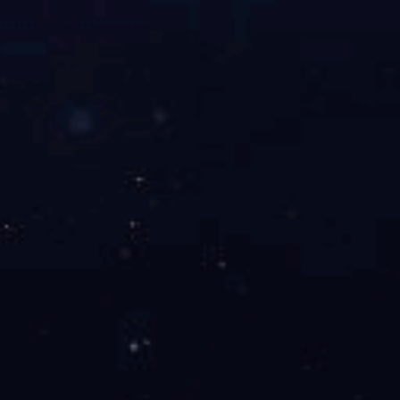
公司简介
|
乐鱼平台（中国）全自动生产流水线
|
产品展示
|
新闻
理
手机：13639496145
62
地址：德州市陵城区项目东
462@qq.com
Copyright©2022 乐鱼平
备案号：
备案号
技术支持