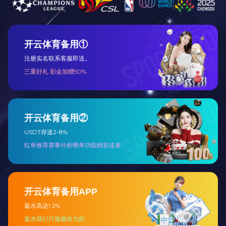
接机
选择不锈钢弹簧片
乐鱼平台（中国）挡条机
（卡条机）设备
消费者应该了解的
风机成型设备数控卷圆机
风机成型设备风机筒翻边机
怎样正确的保养乐
自动焊接设备
乐鱼平台（中国）
风机内筒环缝焊
风机筒压筋机
全液压法兰成型机
风机叶片压型机