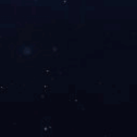
网站首页
|
公司简介
|
乐鱼平台
联系人：王经理
QQ：3614863462
邮箱：3614863462@qq.co
扫一扫打开手机站
返回顶部
136-3949-6145